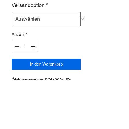
Versandoption
*
Anzahl
*
In den Warenkorb
Ölskimmermotor SOM392K für
Sprühwaschkabine
ÜBER UNS
PRODUKTE
KONTAKT