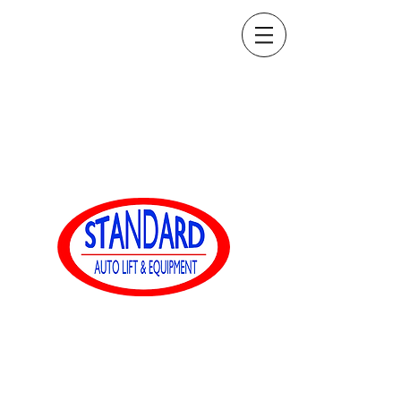
sales@standardautoequip.com
888-839-8899
Standard-
Automatikausrüstung
www.standardautoequip.com