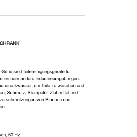
Plattentellerdurch
er
Gesamthöhe
Tragfähigkeit
SCHRANK
Waschzyklus-Tim
Skimmer-Zyklus-T
rie sind Teilereinigungsgeräte für
ellen oder andere Industrieumgebungen.
Pumpenleistung*
ochdruckwasser, um Teile zu waschen und
en, Schmutz, Stempelöl, Ziehmittel und
sverschmutzungen von Pfannen und
Pumpenauslass
en.
Heizelement
Wassertemperatur
sen, 60 Hz