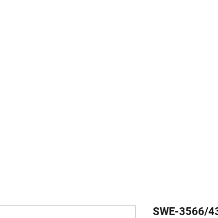
ausrüstung
com
SWE-3566/4