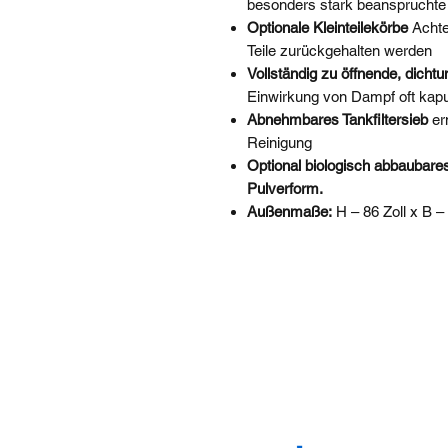
besonders stark beanspruchte 
Optionale Kleinteilekörbe
Achte
Teile zurückgehalten werden
Vollständig zu öffnende, dichtu
Einwirkung von Dampf oft kapu
Abnehmbares Tankfiltersieb
er
Reinigung
Optional biologisch abbaubares
Pulverform. ​
Außenmaße:
H – 86 Zoll x B – 
KONTAKT