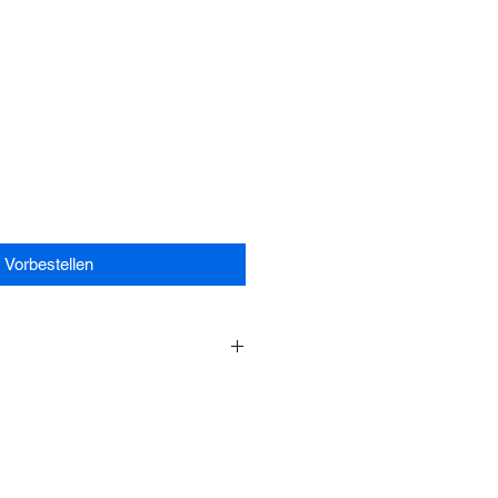
is
Vorbestellen
SWE-3566/436
60 Zoll/1500 mm