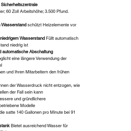
Lösungskapazität
Sicherheitszentrale
ler; 60 Zoll Arbeitshöhe; 3.500 Pfund.
Leistungsbedarf*
n Wasserstand
schützt Heizelemente vor
Anzahl der Düsen
 niedrigem Wasserstand
Füllt automatisch
and niedrig ist
Jog-Schalter für
nd automatische Abschaltung
Plattenspieler
glicht eine längere Verwendung der
l
Plattenspieler-Kett
en und Ihren Mitarbeitern den frühen
Wasserstandsscha
hnen der Wasserdruck nicht entzogen, wie
Wassermangel-
len der Fall sein kann
Abschaltschalter
bessere und gründlichere
betriebene Modelle
Ölskimmer aus
die satte 140 Gallonen pro Minute bei 91
Edelstahl
stank
Bietet ausreichend Wasser für
Schrank & Tür