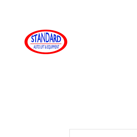
sales@standardautoequip.com
888-839-8899
Standard-
Automatik
www.standardautoequip.