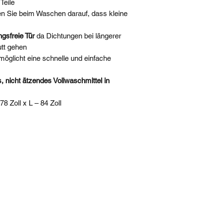
Teile
n Sie beim Waschen darauf, dass kleine
ngsfreie Tür
da Dichtungen bei längerer
tt gehen
möglicht eine schnelle und einfache
, nicht ätzendes Vollwaschmittel in
78 Zoll x L – 84 Zoll
PRODUKTE
ZURÜCKKEHRE
sales@standardautoequip.com