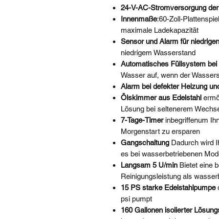
24-V-AC-Stromversorgung der 
Innenmaße
:
60-Zoll-Plattenspie
maximale Ladekapazität
Sensor und Alarm für niedrige
niedrigem Wasserstand
Automatisches Füllsystem bei
Wasser auf, wenn der Wasserst
Alarm bei defekter Heizung u
Ölskimmer aus Edelstahl
ermö
Lösung bei seltenerem Wechse
7-Tage-Timer
inbegriffen
um Ihn
Morgenstart zu ersparen
Gangschaltung
Dadurch wird I
es bei wasserbetriebenen Model
Langsam 5 U/min
Bietet eine 
Reinigungsleistung als wasser
15 PS starke Edelstahlpumpe
psi pumpt
160 Gallonen isolierter Lösung