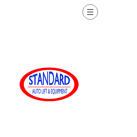
sales@standardautoequip.com
888-839-8899
Standard-
Automatikausrüstung
www.standardautoequip.com