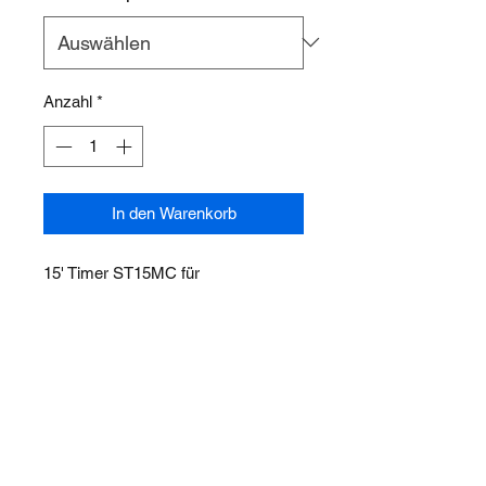
Anzahl
*
In den Warenkorb
15' Timer ST15MC für
Sprühwaschschrank STW-Serie
ÜBER UNS
PRODUKTE
KONTAKT
ZURÜCKKEHREN