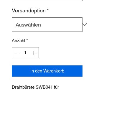
Versandoption
*
Anzahl
*
In den Warenkorb
Drahtbürste SWB041 für
Spritzwaschschrank STW-500 und
STW-500/30
ÜBER UNS
PRODUKTE