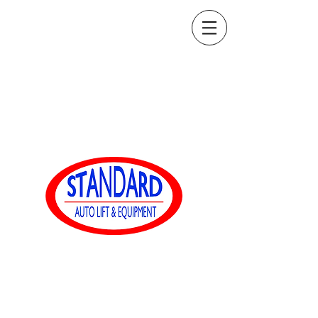
sales@standardautoequip.com
888-839-8899
Standard-
Automatikausrüstung
www.standardautoequip.com