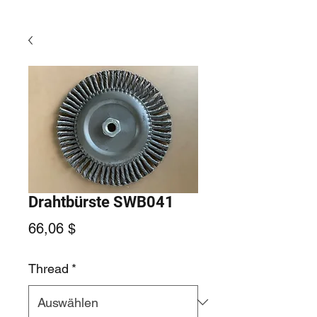
Drahtbürste SWB041
Preis
66,06 $
Thread
*