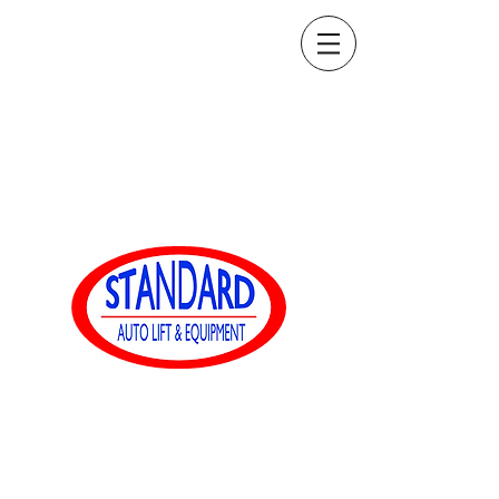
sales@standardautoequip.com
888-839-8899
Equipaggiamento
automatico standard
www.standardautoequip.com