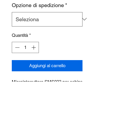
Opzione di spedizione
*
Quantità
*
Aggiungi al carrello
Microinterruttore SMS023 per cabina
lavaggio a spruzzo serie STW
CHI SIAMO
PRODOTTI
CONTATTO