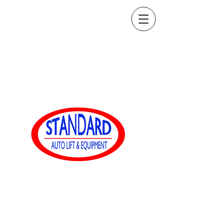
sales@standardautoequip.com
888-839-8899
Equipaggiamento
automatico standard
www.standardautoequip.com