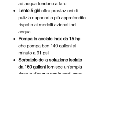
ad acqua tendono a fare
Lento 5 giri
offre prestazioni di
pulizia superiori e più approfondite
rispetto ai modelli azionati ad
acqua
Pompa in acciaio inox da 15 hp
che pompa ben 140 galloni al
minuto a 91 psi
Serbatoio della soluzione isolato
da 160 galloni
fornisce un'ampia
riserva d'acqua per le parti extra
pesanti
Cestelli per minuteria opzionali
consentire il contenimento di
piccole parti durante il lavaggio
Porta ad apertura totale senza
guarnizioni
poiché le guarnizioni
spesso deteriorano con
l'esposizione a lungo termine al