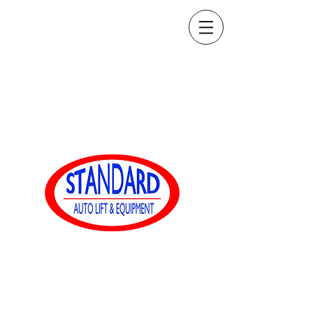
sales@standardautoequip.com
888-839-8899
Equipaggiamento
automatico standard
www.standardautoequip.com