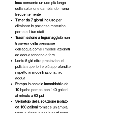
inox
consente un uso più lungo
della soluzione cambiando meno
frequentemente
Timer da 7 giorni incluso
per
eliminare le partenze mattutine
per te e il tuo staff
Trasmissione a ingranaggi
ciò non
ti priverà della pressione
dell'acqua come i modelli azionati
ad acqua tendono a fare
Lento 5 giri
offre prestazioni di
pulizia superiori e più approfondite
rispetto ai modelli azionati ad
acqua
Pompa in acciaio inossidabile da
10 hp
che pompa ben 140 galloni
al minuto a 63 psi
Serbatoio della soluzione isolato
da 160 galloni
fornisce un'ampia
riserva d'acqua per le parti extra