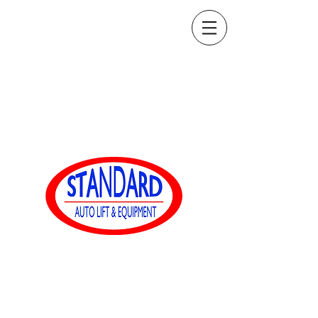
sales@standardautoequip.com
888-839-8899
Equipaggiamento
automatico standard
www.standardautoequip.com