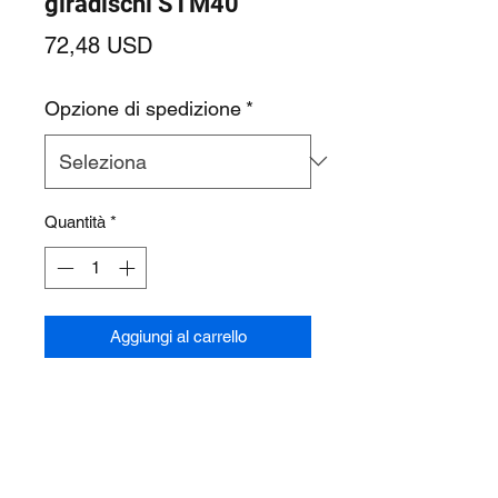
giradischi STM40
Prezzo
72,48 USD
Opzione di spedizione
*
Quantità
*
Aggiungi al carrello
Albero motore giradischi STM40 per
motore giradischi su cabina di
lavaggio a spruzzo