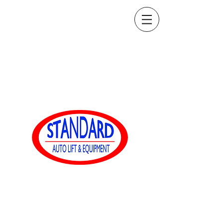
sales@standardautoequip.com
888-839-8899
標準オート装備
www.standardautoequip.com