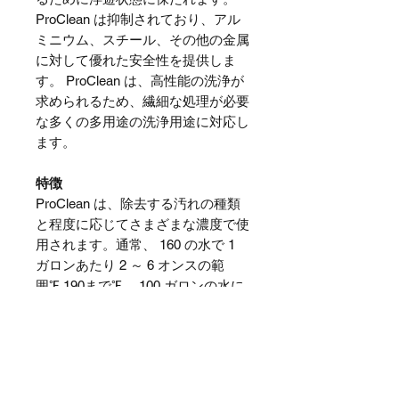
ProClean は抑制されており、アル
ミニウム、スチール、その他の金属
に対して優れた安全性を提供しま
す。 ProClean は、高性能の洗浄が
求められるため、繊細な処理が必要
な多くの多用途の洗浄用途に対応し
ます。
特徴
ProClean は、除去する汚れの種類
と程度に応じてさまざまな濃度で使
用されます。通常、
160 の水で 1
ガロンあたり 2 ～ 6 オンスの範
囲
℉
190まで
℉
。 100 ガロンの水に
対して 12 ポンドの製品から始めま
す。必要に応じてさらに追加しま
す。