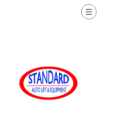
sales@standardautoequip.com
888-839-8899
표준 자동 장착
www.standardautoequip.com