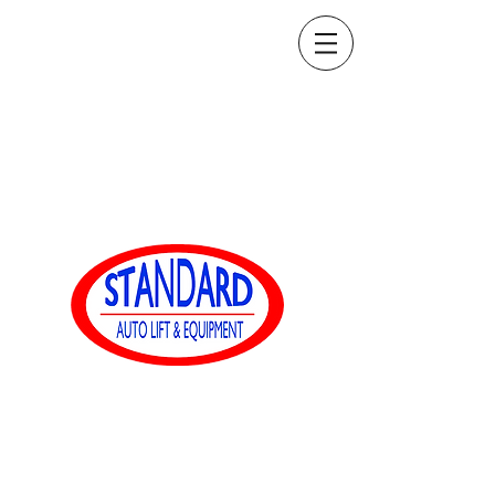
sales@standardautoequip.com
888-839-8899
표준 자동 장착
www.standardautoequip.com