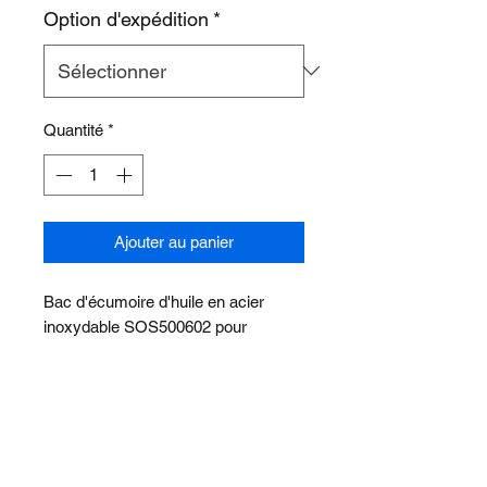
Option d'expédition
*
Quantité
*
Ajouter au panier
Bac d'écumoire d'huile en acier
inoxydable SOS500602 pour
armoire de lavage par pulvérisation
L'écrou n'est pas inclus.
À PROPOS DE NOUS