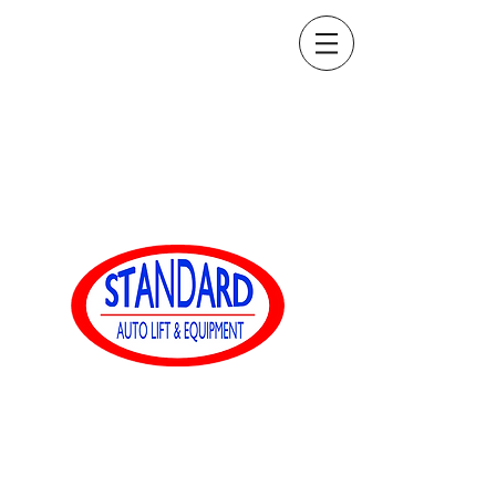
sales@standardautoequip.com
888-839-8899
Équipement
automatique standard
www.standardautoequip.com