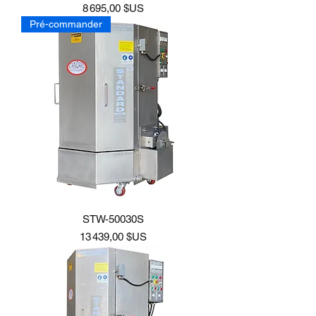
Prix
8 695,00 $US
Pré-commander
STW-50030S
Prix
13 439,00 $US