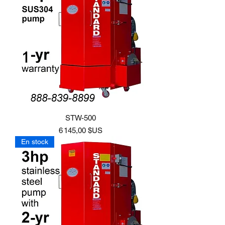
STW-500
Prix
6 145,00 $US
En stock