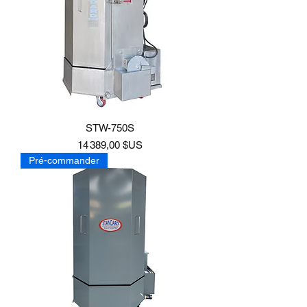
STW-750S
Prix
14 389,00 $US
Pré-commander