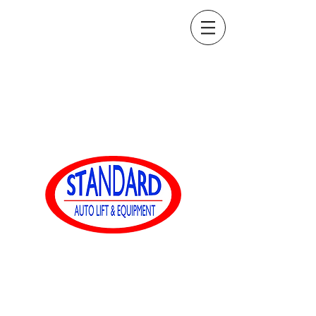
sales@standardautoequip.com
888-839-8899
Équipement
automatique standard
www.standardautoequip.com