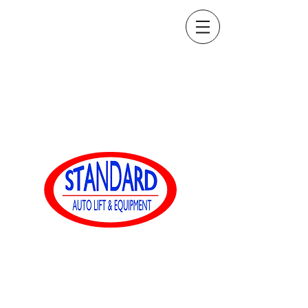
sales@standardautoequip.com
888-839-8899
Équipement
automatique standard
www.standardautoequip.com