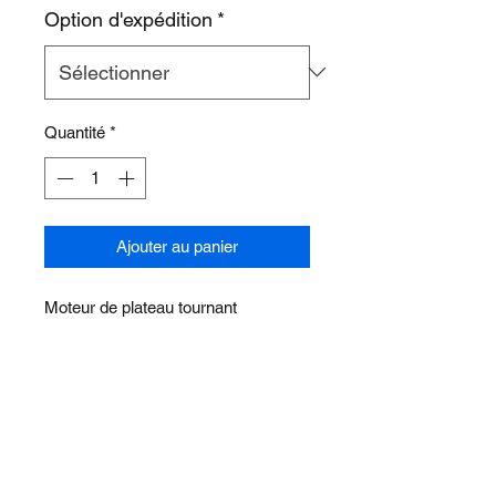
Option d'expédition
*
Quantité
*
Ajouter au panier
Moteur de plateau tournant
STM90120 pour cabine de lavage
par pulvérisation
À PROPOS DE NOUS
DES PRODUITS